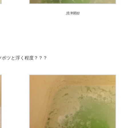
洗浄開始
ツポツと浮く程度？？？