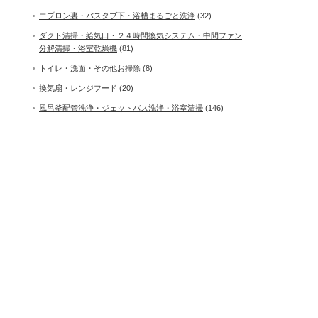
エプロン裏・バスタブ下・浴槽まるごと洗浄
(32)
ダクト清掃・給気口・２４時間換気システム・中間ファン
分解清掃・浴室乾燥機
(81)
トイレ・洗面・その他お掃除
(8)
換気扇・レンジフード
(20)
風呂釜配管洗浄・ジェットバス洗浄・浴室清掃
(146)