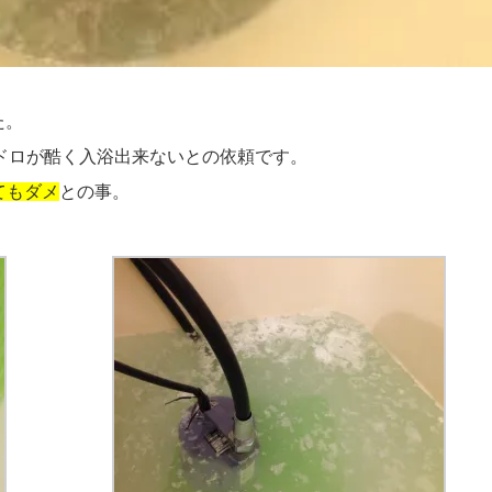
た。
ドロが酷く入浴出来ないとの依頼です。
てもダメ
との事。