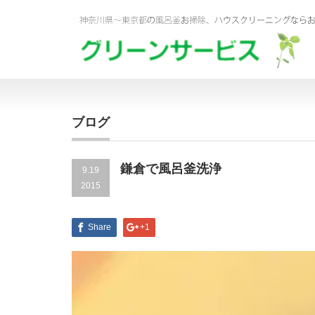
ブログ
鎌倉で風呂釜洗浄
9.19
2015
Share
+1