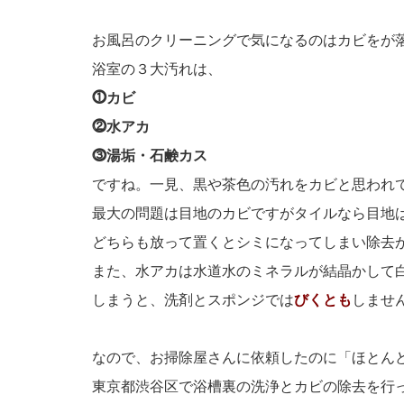
お風呂のクリーニングで気になるのはカビをが
浴室の３大汚れは、
⓵カビ
⓶水アカ
⓷湯垢・石鹸カス
ですね。一見、黒や茶色の汚れをカビと思われ
最大の問題は目地のカビですがタイルなら目地
どちらも放って置くとシミになってしまい除去
また、水アカは水道水のミネラルが結晶かして
しまうと、洗剤とスポンジでは
びくとも
しませ
なので、お掃除屋さんに依頼したのに「ほとん
東京都渋谷区で浴槽裏の洗浄とカビの除去を行