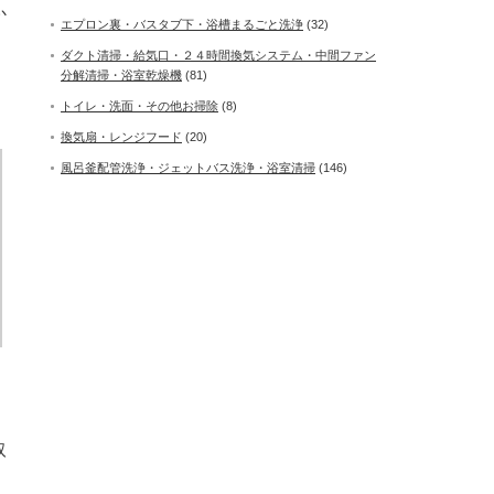
か
エプロン裏・バスタブ下・浴槽まるごと洗浄
(32)
ダクト清掃・給気口・２４時間換気システム・中間ファン
分解清掃・浴室乾燥機
(81)
トイレ・洗面・その他お掃除
(8)
換気扇・レンジフード
(20)
風呂釜配管洗浄・ジェットバス洗浄・浴室清掃
(146)
取