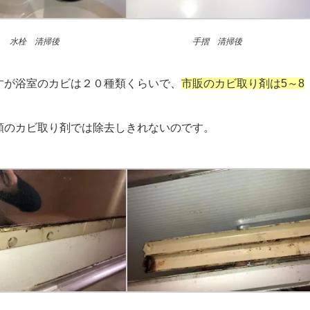
水栓 清掃後
手摺 清掃後
すが浴室のカビは２０種類くらいで、
市販のカビ取り剤は5～8
類のカビ取り剤では除去しきれないのです。