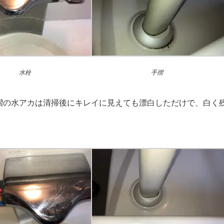
水栓
手摺
摺の水アカは清掃後にキレイに見えても漂白しただけで、白く