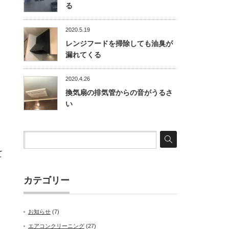
る
2020.5.19
レンジフードを掃除しても油臭が
漏れてくる
2020.4.26
換気扇の排気管からの音がうるさ
い
て
カテゴリー
お知らせ
(7)
エアコンクリーニング
(27)