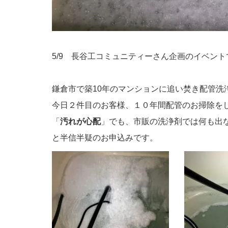
5/9 長谷工コミュニティーさん企画のイベン
鎌倉市で築10年のマンションに追い焚き配管洗
今日２件目のお客様、１０年間配管のお掃除を
「
汚れが心配
」でも、市販の洗浄剤では何も出
と半信半疑のお申込みです。