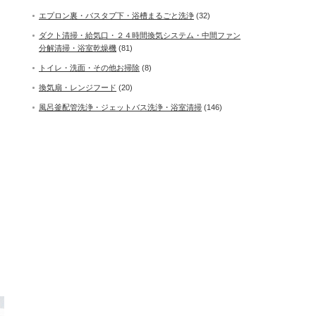
エプロン裏・バスタブ下・浴槽まるごと洗浄
(32)
ダクト清掃・給気口・２４時間換気システム・中間ファン
分解清掃・浴室乾燥機
(81)
トイレ・洗面・その他お掃除
(8)
換気扇・レンジフード
(20)
風呂釜配管洗浄・ジェットバス洗浄・浴室清掃
(146)