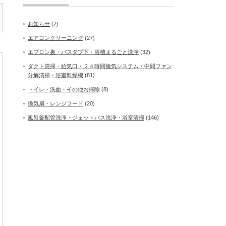
お知らせ
(7)
エアコンクリーニング
(27)
エプロン裏・バスタブ下・浴槽まるごと洗浄
(32)
ダクト清掃・給気口・２４時間換気システム・中間ファン
分解清掃・浴室乾燥機
(81)
トイレ・洗面・その他お掃除
(8)
換気扇・レンジフード
(20)
風呂釜配管洗浄・ジェットバス洗浄・浴室清掃
(146)