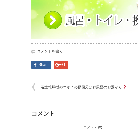
コメントを書く
Share
+1
浴室乾燥機のニオイの原因元はお風呂のお湯から
コメント
コメント (0)