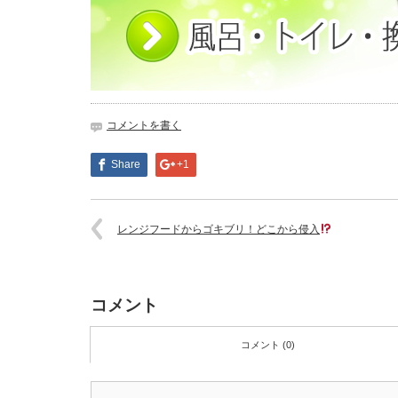
コメントを書く
Share
+1
レンジフードからゴキブリ！どこから侵入
コメント
コメント (0)