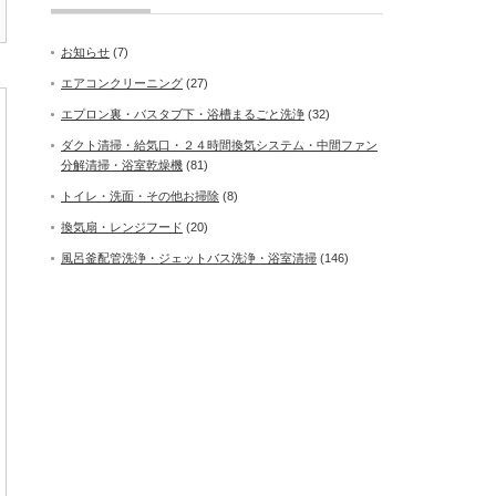
お知らせ
(7)
エアコンクリーニング
(27)
エプロン裏・バスタブ下・浴槽まるごと洗浄
(32)
ダクト清掃・給気口・２４時間換気システム・中間ファン
分解清掃・浴室乾燥機
(81)
トイレ・洗面・その他お掃除
(8)
換気扇・レンジフード
(20)
風呂釜配管洗浄・ジェットバス洗浄・浴室清掃
(146)