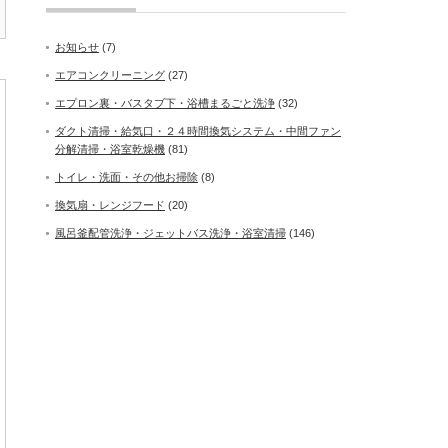
お知らせ
(7)
エアコンクリーニング
(27)
エプロン裏・バスタブ下・浴槽まるごと洗浄
(32)
ダクト清掃・給気口・２４時間換気システム・中間ファン
分解清掃・浴室乾燥機
(81)
トイレ・洗面・その他お掃除
(8)
換気扇・レンジフード
(20)
風呂釜配管洗浄・ジェットバス洗浄・浴室清掃
(146)