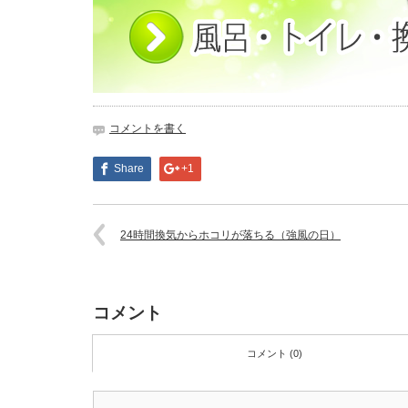
コメントを書く
Share
+1
24時間換気からホコリが落ちる（強風の日）
コメント
コメント (0)