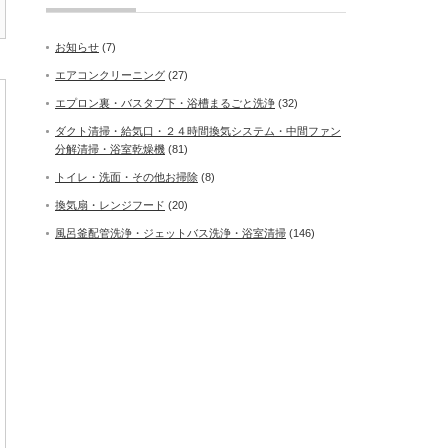
お知らせ
(7)
エアコンクリーニング
(27)
エプロン裏・バスタブ下・浴槽まるごと洗浄
(32)
ダクト清掃・給気口・２４時間換気システム・中間ファン
分解清掃・浴室乾燥機
(81)
トイレ・洗面・その他お掃除
(8)
換気扇・レンジフード
(20)
風呂釜配管洗浄・ジェットバス洗浄・浴室清掃
(146)