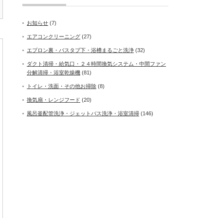
お知らせ
(7)
エアコンクリーニング
(27)
エプロン裏・バスタブ下・浴槽まるごと洗浄
(32)
ダクト清掃・給気口・２４時間換気システム・中間ファン
分解清掃・浴室乾燥機
(81)
トイレ・洗面・その他お掃除
(8)
換気扇・レンジフード
(20)
風呂釜配管洗浄・ジェットバス洗浄・浴室清掃
(146)