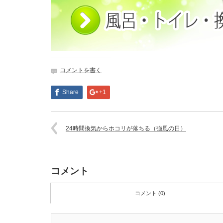
コメントを書く
Share
+1
24時間換気からホコリが落ちる（強風の日）
コメント
コメント (0)