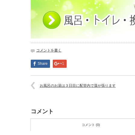
コメントを書く
Share
+1
お風呂のお湯は３日目に配管内で藻が張ります
コメント
コメント (0)