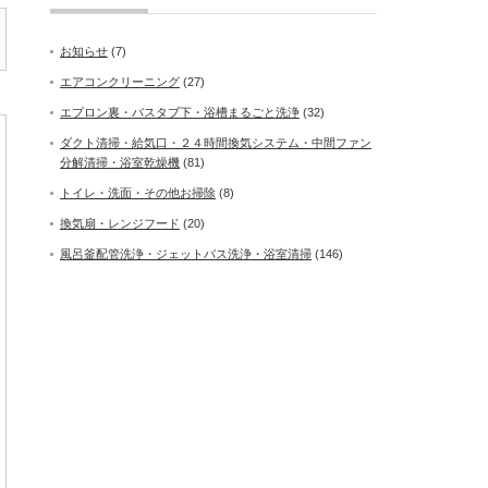
お知らせ
(7)
エアコンクリーニング
(27)
エプロン裏・バスタブ下・浴槽まるごと洗浄
(32)
ダクト清掃・給気口・２４時間換気システム・中間ファン
分解清掃・浴室乾燥機
(81)
トイレ・洗面・その他お掃除
(8)
換気扇・レンジフード
(20)
風呂釜配管洗浄・ジェットバス洗浄・浴室清掃
(146)